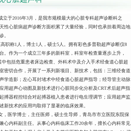
立于2016年3月，是我市规模最大的心脏专科超声诊断科之
天性心脏病超声诊断方面积累了大量经验，同时也承担着周边地
诊。
高职称1人，博士1人，硕士5人。拥有彩色多普勒超声诊断仪8
3台。作为一个成立三年多的新科室，科室年检查量逐步上升，
，其中包括危重患者床边检查、外科术中及介入手术经食道心脏超
室密切合作，开展了一系列新项目、新技术，包括：三维经食道
声学造影；左心耳封堵术中经食道心脏超声指导；经导管主动脉
应用超声心动图及新技术进行心脏同步化分析及CRT术后超声指
起搏器程控结合对起搏器植入患者进行电生理调节；应用超声监
述新技术的应用均取得了显著的临床效果。
女，医学博士，主任医师，硕士生导师，青岛市市立医院东院保
兼心内科副主任。从事心内科临床工作20余年，擅长心内科常见