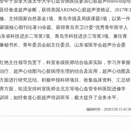
全年于加拿大渥太华大学心血管病医院参加心脏超声fellowship培
经食道超声诊断，获得美国ARDMS心脏超声资格证。2017年3
修。主持国家自然基金1项、青岛市级及局级课题5项，以第一作
国家级核心期刊论著10余篇。获得青岛市卫计委“优秀青年医学人
山东省科技进步二等奖1项、青岛市科技进步三等奖3项。兼任青
兼秘书长、青年委员会副主任委员、山东省医学会超声分会委
红艳主任领导负责下，科室各级医师结合临床实际，学习并掌握
治疗、超声心动图与心脏病理生理的结合及应用，超声心动图及
方面进行研究总结。积极申报科研项目、收集临床资料、汇总研
养方面，轮流安排科室医师去北京等地心血管专科医院进修学
训班，如经食道心脏超声培训班等，极大提升了业务水平。
编辑时间：2026/5/20 15:43:59