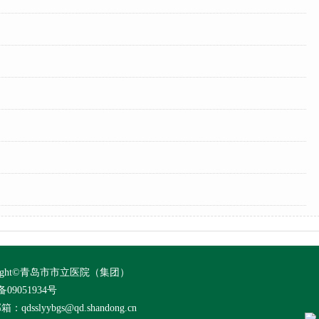
）
yright©青岛市市立医院（集团）
备09051934号
qdsslyybgs@qd.shandong.cn