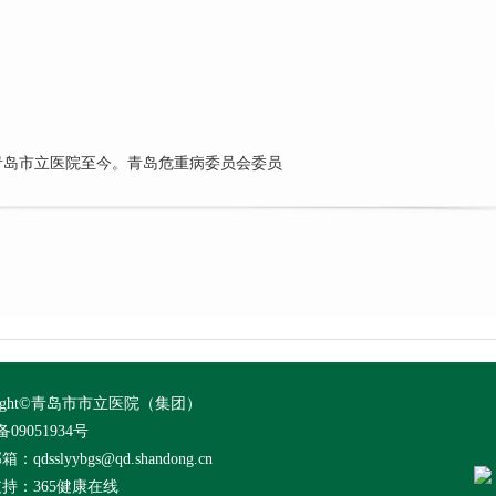
于青岛市立医院至今。青岛危重病委员会委员
yright©青岛市市立医院（集团）
备09051934号
qdsslyybgs@qd.shandong.cn
支持：
365健康在线