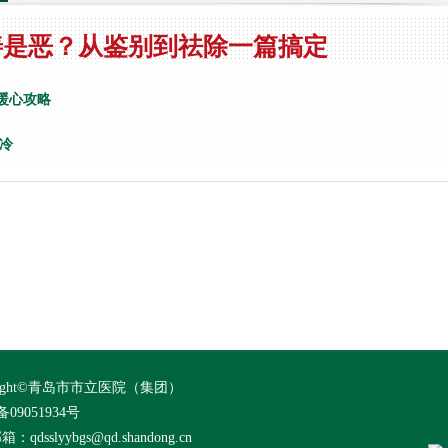
善是恶？从鉴别到祛除一篇搞定
心攻略 ​
冷
yright©青岛市市立医院（集团）
备09051934号
qdsslyybgs@qd.shandong.cn