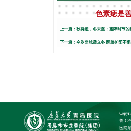
色素痣是
上一篇：
秋将逝，冬未至：霜降时节的暖
下一篇：
今岁岛城话立冬 醒脑护阳不惧
Cop
鲁ICP
医院邮箱：