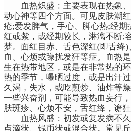
血热炽盛：主要表现在热象、
动心神等四个方面。可见皮肤潮红
疮;爱发脾气，手心、脚心热;经
红或紫，或经期较长，淋漓不断;
梦。面红目赤、舌色深红(即舌绛)
血、心烦或躁扰发狂等症。血热是
生在热带地区，或是在非常热的环
热的季节，曝晒过度，或是出汗过
久渴，失水，或吃煎炒、油炸等燥
一些兴奋剂，可能导致热血妄行，
肤斑疹、心烦不安，舌红绛，谵狂
血热风盛：初发或复发病不久
点滴状、钱币状或混合状。常见丘