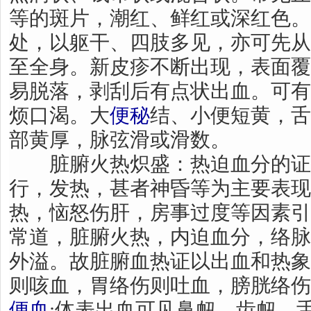
等的斑片，潮红、鲜红或深红色。
处，以躯干、四肢多见，亦可先从
至全身。新皮疹不断出现，表面覆
易脱落，剥刮后有点状出血。可有
烦口渴。大
便秘
结、小便短黄，舌
部黄厚，脉弦滑或滑数。
脏腑火热炽盛：热迫血分的证
行，发热，甚者神昏等为主要表现
热，恼怒伤肝，房事过度等因素引
常道，脏腑火热，内迫血分，络脉
外溢。故脏腑血热证以出血和热象
则咳血，胃络伤则吐血，膀胱络伤
便血
;体表出血可见鼻衄、齿衄、